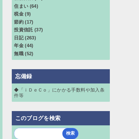
住まい
(64)
税金
(9)
節約
(17)
投資信託
(37)
日記
(263)
年金
(44)
無職
(52)
忘備録
◆「ｉＤｅＣｏ」にかかる手数料や加入条
件等
このブログを検索