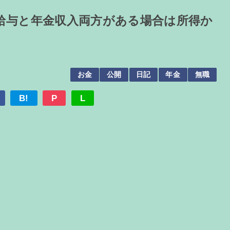
給与と年金収入両方がある場合は所得か
お金
公開
日記
年金
無職
B!
P
L