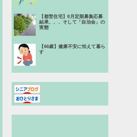
【都営住宅】8月定期募集応募
結果、、、そして「自治会」の
実態
【66歳】健康不安に怯えて暮ら
す