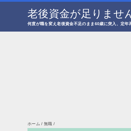
老後資金が足りません
何度が職を変え老後資金不足のまま60歳に突入、定年
ホーム
/
無職
/