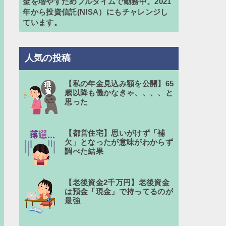
金を増やすためフルタイムで勤務中。2021
年から投資信託(NISA）にもチャレンジし
ています。
人気の投稿
【私の年金見込み額を公開】65
歳以降も働かなきゃ、、、、と
思った
【都営住宅】思いがけず「補
欠」となったが意味がわからず
調べた結果
【老後資金2千万円】老後資金
は預金「現金」で持ってるのが
最強