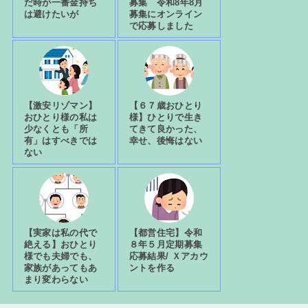
だ時が一番金持ち
募集 令和8年8月
は避けたいが
募集にオンライン
で応募しました
【激安リゾマン】
【６７歳おひとり
おひとり様の私は
様】ひとりで生き
少なくとも「所
てきて良かった、
有」はすべきでは
幸せ、後悔はない
ない
【実家は私の代で
【都営住宅】令和
絶える】おひとり
８年５月定期募集
様でも夫婦でも、
応募結果/ Ｘアカウ
家族があってもあ
ントを作る
まり変わらない