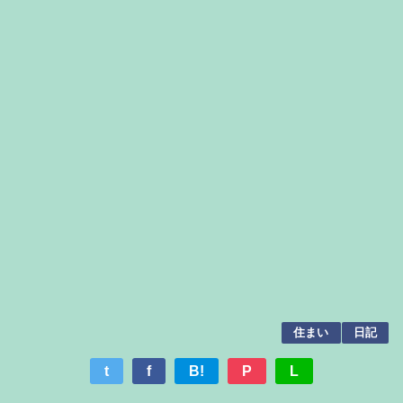
住まい
日記
t
f
B!
P
L