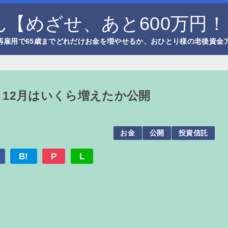
【めざせ、あと600万円！
再雇用で65歳までどれだけお金を増やせるか、おひとり様の老後資金
！12月はいくら増えたか公開
お金
公開
投資信託
B!
P
L