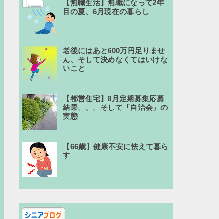
【無職生活】無職になって2年
目の夏、6月現在の暮らし
老後にはあと600万円足りませ
ん、そして決めなくてはいけな
いこと
【都営住宅】8月定期募集応募
結果、、、そして「自治会」の
実態
【66歳】健康不安に怯えて暮ら
す