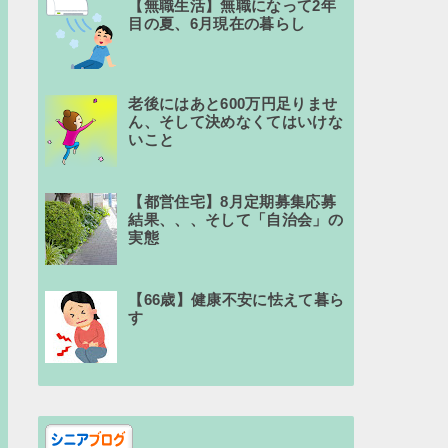
【無職生活】無職になって2年
目の夏、6月現在の暮らし
老後にはあと600万円足りませ
ん、そして決めなくてはいけな
いこと
【都営住宅】8月定期募集応募
結果、、、そして「自治会」の
実態
【66歳】健康不安に怯えて暮ら
す