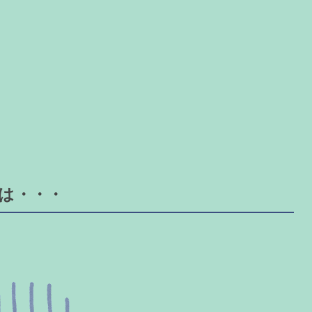
果は・・・
。