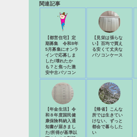
関連記事
【都営住宅】定
【見栄は張らな
期募集 令和8年
い】百均で買え
5月募集にオンラ
る安くて丈夫な
インで応募しま
パソコンケース
した/壊れたか
も？と焦った激
安中古パソコン
【年金生活】令
【帰省】こんな
和８年度国民健
所では生きてい
康保険料納入通
けない、ずっと
知書が届きまし
都会で暮らした
た/所得が基準以
い