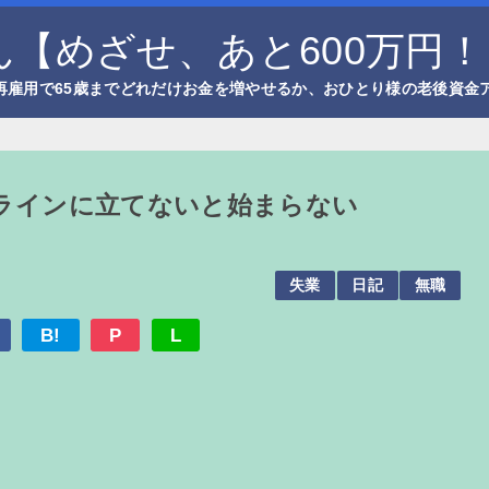
【めざせ、あと600万円！
再雇用で65歳までどれだけお金を増やせるか、おひとり様の老後資金
ラインに立てないと始まらない
失業
日記
無職
B!
P
L