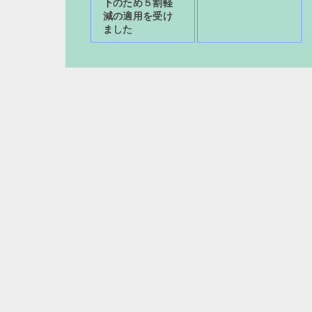
下のため５割軽
減の適用を受け
ました