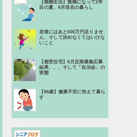
【無職生活】無職になって2年
目の夏、6月現在の暮らし
老後にはあと600万円足りませ
ん、そして決めなくてはいけな
いこと
【都営住宅】8月定期募集応募
結果、、、そして「自治会」の
実態
【66歳】健康不安に怯えて暮ら
す