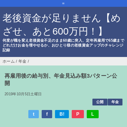
=
老後資金が足りません【め
ざせ、あと600万円！】
何度が職を変え老後資金不足のまま60歳に突入、定年再雇用で65歳まで
どれだけお金を増やせるか、おひとり様の老後資金アップのチャレンジ
記録
ホーム
/
年金
/
再雇用後の給与別、年金見込み額3パターン公
開
2019年10月5日土曜日
公開
年金
t
f
B!
P
L