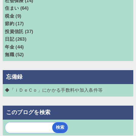
社会保険
(14)
住まい
(64)
税金
(9)
節約
(17)
投資信託
(37)
日記
(263)
年金
(44)
無職
(52)
忘備録
◆「ｉＤｅＣｏ」にかかる手数料や加入条件等
このブログを検索