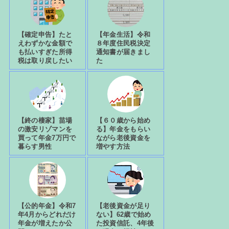
【確定申告】たと
【年金生活】令和
えわずかな金額で
８年度住民税決定
も払いすぎた所得
通知書が届きまし
税は取り戻したい
た
【終の棲家】苗場
【６０歳から始め
の激安リゾマンを
る】年金をもらい
買って年金7万円で
ながら老後資金を
暮らす男性
増やす方法
【公的年金】令和7
【老後資金が足り
年4月からどれだけ
ない】62歳で始め
年金が増えたか公
た投資信託、4年後