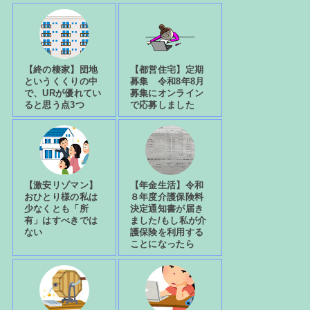
【終の棲家】団地
【都営住宅】定期
というくくりの中
募集 令和8年8月
で、URが優れてい
募集にオンライン
ると思う点3つ
で応募しました
【激安リゾマン】
【年金生活】令和
おひとり様の私は
８年度介護保険料
少なくとも「所
決定通知書が届き
有」はすべきでは
ました/もし私が介
ない
護保険を利用する
ことになったら