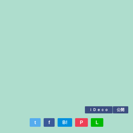
ｉＤｅｃｏ
公開
t
f
B!
P
L