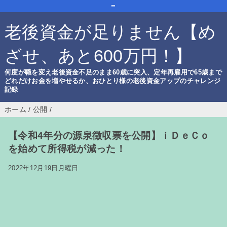
=
老後資金が足りません【め
ざせ、あと600万円！】
何度が職を変え老後資金不足のまま60歳に突入、定年再雇用で65歳まで
どれだけお金を増やせるか、おひとり様の老後資金アップのチャレンジ
記録
ホーム
/
公開
/
【令和4年分の源泉徴収票を公開】ｉＤｅＣｏ
を始めて所得税が減った！
2022年12月19日月曜日