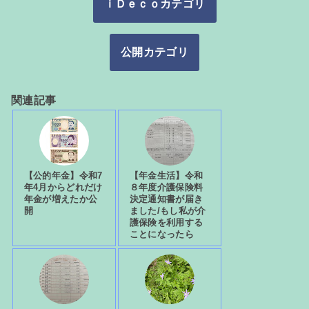
ｉＤｅｃｏカテゴリ
公開カテゴリ
関連記事
【公的年金】令和7
【年金生活】令和
年4月からどれだけ
８年度介護保険料
年金が増えたか公
決定通知書が届き
開
ました/もし私が介
護保険を利用する
ことになったら