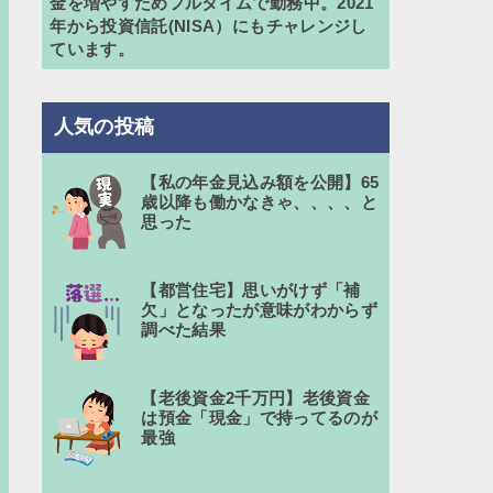
金を増やすためフルタイムで勤務中。2021
年から投資信託(NISA）にもチャレンジし
ています。
人気の投稿
【私の年金見込み額を公開】65
歳以降も働かなきゃ、、、、と
思った
【都営住宅】思いがけず「補
欠」となったが意味がわからず
調べた結果
【老後資金2千万円】老後資金
は預金「現金」で持ってるのが
最強