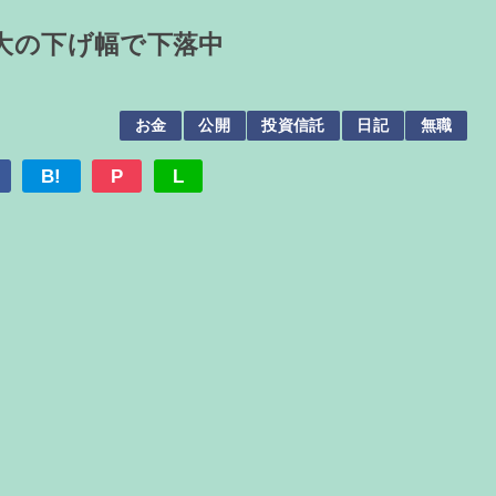
大の下げ幅で下落中
お金
公開
投資信託
日記
無職
B!
P
L