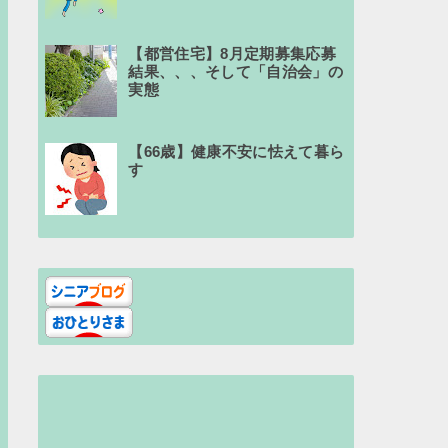
【都営住宅】8月定期募集応募
結果、、、そして「自治会」の
実態
【66歳】健康不安に怯えて暮ら
す