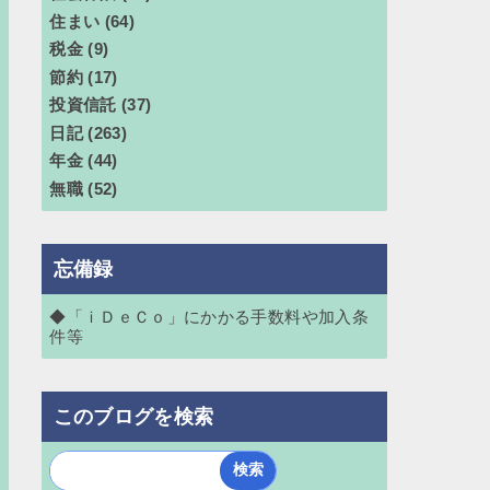
住まい
(64)
税金
(9)
節約
(17)
投資信託
(37)
日記
(263)
年金
(44)
無職
(52)
忘備録
◆「ｉＤｅＣｏ」にかかる手数料や加入条
件等
このブログを検索