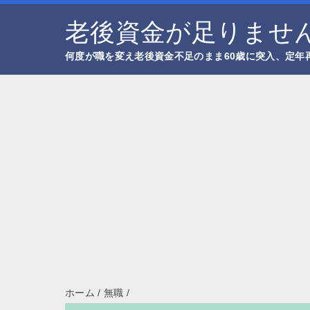
老後資金が足りません
何度が職を変え老後資金不足のまま60歳に突入、定年
ホーム
/
無職
/