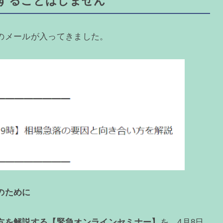
することはしません
のメールが入ってきました。
のために
方を解説する【緊急オンラインセミナー】
を、4月8日