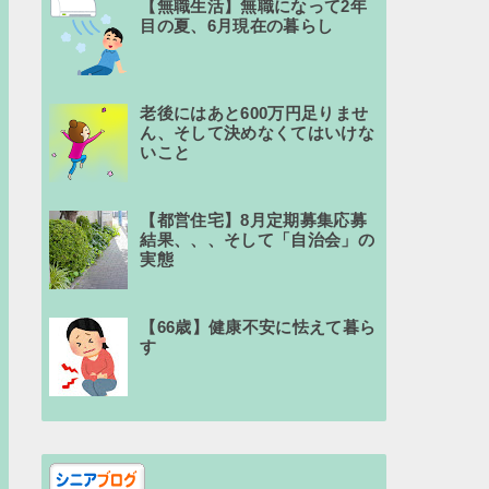
【無職生活】無職になって2年
目の夏、6月現在の暮らし
老後にはあと600万円足りませ
ん、そして決めなくてはいけな
いこと
【都営住宅】8月定期募集応募
結果、、、そして「自治会」の
実態
【66歳】健康不安に怯えて暮ら
す