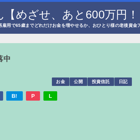
【めざせ、あと600万円！
再雇用で65歳までどれだけお金を増やせるか、おひとり様の老後資金
落中
お金
公開
投資信託
日記
B!
P
L