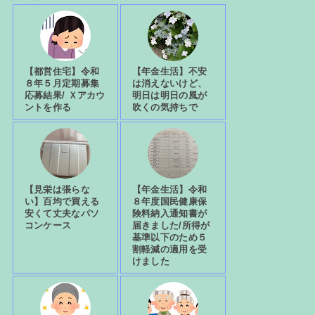
【都営住宅】令和
【年金生活】不安
８年５月定期募集
は消えないけど、
応募結果/ Ｘアカウ
明日は明日の風が
ントを作る
吹くの気持ちで
【見栄は張らな
【年金生活】令和
い】百均で買える
８年度国民健康保
安くて丈夫なパソ
険料納入通知書が
コンケース
届きました/所得が
基準以下のため５
割軽減の適用を受
けました