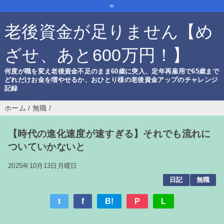
=
老後資金が足りません【め
ざせ、あと600万円！】
何度が職を変え老後資金不足のまま60歳に突入、定年再雇用で65歳まで
どれだけお金を増やせるか、おひとり様の老後資金アップのチャレンジ
記録
ホーム
/
無職
/
【時代の進化速度が速すぎる】それでも流れに
ついていかないと
2025年10月13日月曜日
日記
無職
t
f
B!
P
L